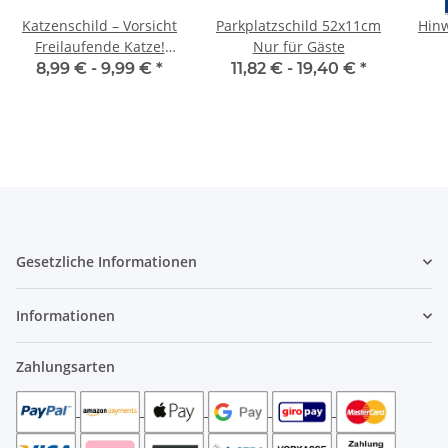
Katzenschild – Vorsicht
Parkplatzschild 52x11cm
Hinw
Freilaufende Katze!
Nur für Gäste
Warnschild für Haus &
8,99 € -
9,99 €
*
11,82 € -
19,40 €
*
Garten
Gesetzliche Informationen
Informationen
Zahlungsarten