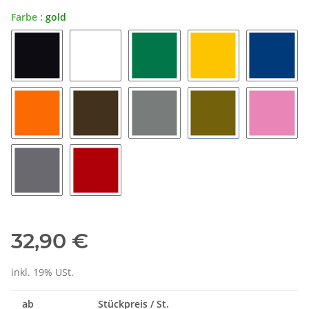
Farbe :
gold
schwarz
weiß
grün
gelb
blau
orange
braun
grau
gold
rosa
silber
rot
32,90 €
inkl. 19% USt.
ab
Stückpreis / St.