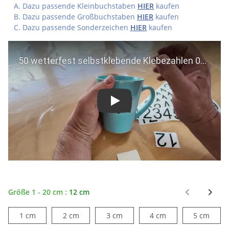
Dazu passende Kleinbuchstaben
HIER
kaufen
Dazu passende Großbuchstaben
HIER
kaufen
Dazu passende Sonderzeichen
HIER
kaufen
Play
Größe 1 - 20 cm :
12 cm
1 cm
2 cm
3 cm
4 cm
5 cm
1 cm
2 cm
3 cm
4 cm
5 cm