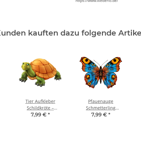
https://www.kleberio.de/
unden kauften dazu folgende Artike
Tier Aufkleber
Pfauenauge
Schildkröte –
Schmetterling
wetterfester Sticker mit
Aufkleber – bunter
7,99 €
*
7,99 €
*
orangem Panzer (24 x
Sticker für Auto,
16 cm)
Fenster & Co. (24 x 18
cm)