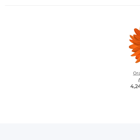
Or
W
4,2
Blum
Fe