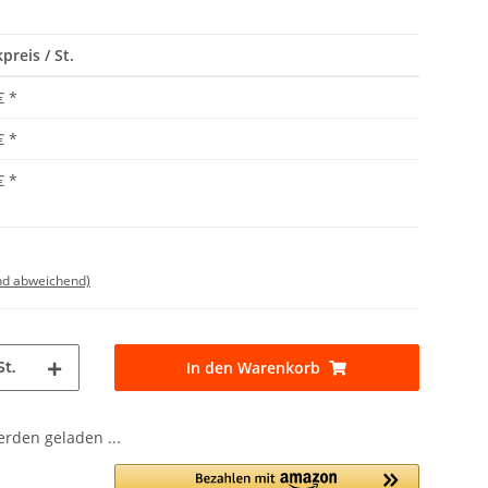
preis / St.
€
*
€
*
€
*
nd abweichend)
St.
In den Warenkorb
den geladen ...