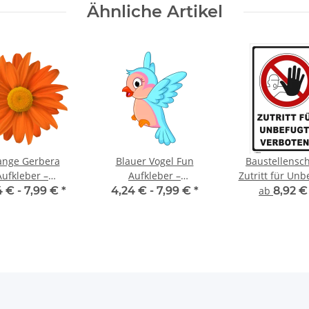
Ähnliche Artikel
ange Gerbera
Blauer Vogel Fun
Baustellensch
Aufkleber –
Aufkleber –
Zutritt für Unb
etterfester
wetterfester Kinder-
verboten
4 € -
7,99 €
*
4,24 € -
7,99 €
*
ab
8,92 
enschmuck für
Sticker von Kleberio
nster & Auto