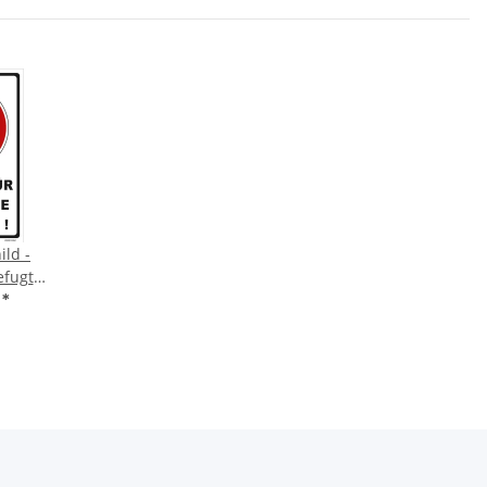
ild -
efugte
€
*