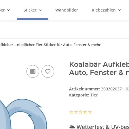
ber
Sticker
Wandbilder
Klebezahlen
kleber – niedlicher Tier-Sticker für Auto, Fenster & mehr
Koalabär Aufklebe
Auto, Fenster & 
Artikelnummer:
3003020371_0
Kategorie:
Tier
⭐️⭐️⭐️⭐️⭐️
🌦️
Wetterfest & UV-bes