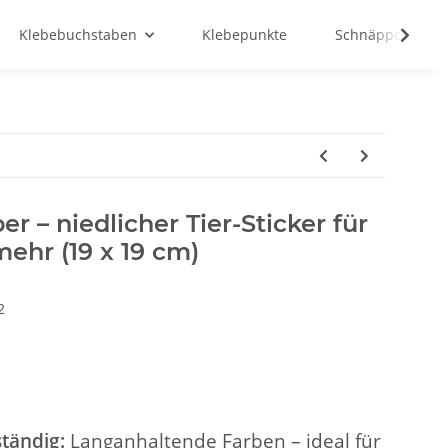
Klebebuchstaben
Klebepunkte
Schnäppchenma
r – niedlicher Tier-Sticker für
mehr (19 x 19 cm)
2
tändig:
Langanhaltende Farben – ideal für