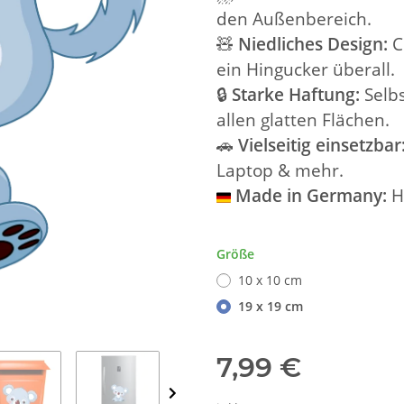
den Außenbereich.
🧸
Niedliches Design:
C
ein Hingucker überall.
🔒
Starke Haftung:
Selbs
allen glatten Flächen.
🚗
Vielseitig einsetzbar
Laptop & mehr.
Made in Germany:
H
Größe
10 x 10 cm
19 x 19 cm
7,99 €