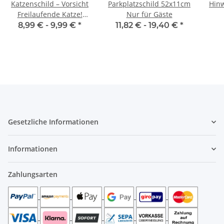
Katzenschild – Vorsicht
Parkplatzschild 52x11cm
Hinw
Freilaufende Katze!
Nur für Gäste
Warnschild für Haus &
8,99 € -
9,99 €
*
11,82 € -
19,40 €
*
Garten
Gesetzliche Informationen
Informationen
Zahlungsarten