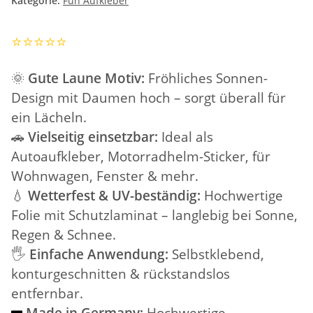
Kategorie:
Fun Aufkleber
⭐️⭐️⭐️⭐️⭐️
🌞
Gute Laune Motiv:
Fröhliches Sonnen-
Design mit Daumen hoch – sorgt überall für
ein Lächeln.
🚗
Vielseitig einsetzbar:
Ideal als
Autoaufkleber, Motorradhelm-Sticker, für
Wohnwagen, Fenster & mehr.
💧
Wetterfest & UV-beständig:
Hochwertige
Folie mit Schutzlaminat – langlebig bei Sonne,
Regen & Schnee.
🖐️
Einfache Anwendung:
Selbstklebend,
konturgeschnitten & rückstandslos
entfernbar.
Made in Germany:
Hochwertige