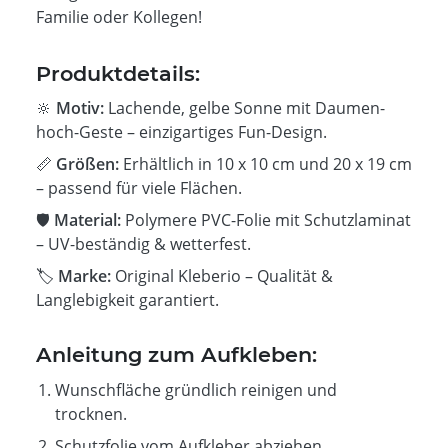
Familie oder Kollegen!
Produktdetails:
🔆
Motiv:
Lachende, gelbe Sonne mit Daumen-
hoch-Geste – einzigartiges Fun-Design.
📏
Größen:
Erhältlich in 10 x 10 cm und 20 x 19 cm
– passend für viele Flächen.
🛡️
Material:
Polymere PVC-Folie mit Schutzlaminat
– UV-beständig & wetterfest.
🏷️
Marke:
Original Kleberio – Qualität &
Langlebigkeit garantiert.
Anleitung zum Aufkleben:
Wunschfläche gründlich reinigen und
trocknen.
Schutzfolie vom Aufkleber abziehen.