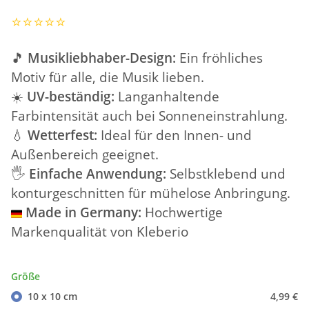
⭐️⭐️⭐️⭐️⭐️
🎵
Musikliebhaber-Design:
Ein fröhliches
Motiv für alle, die Musik lieben.
☀️
UV-beständig:
Langanhaltende
Farbintensität auch bei Sonneneinstrahlung.
💧
Wetterfest:
Ideal für den Innen- und
Außenbereich geeignet.
🖐️
Einfache Anwendung:
Selbstklebend und
konturgeschnitten für mühelose Anbringung.
Made in Germany:
Hochwertige
Markenqualität von Kleberio
Größe
10 x 10 cm
4,99 €