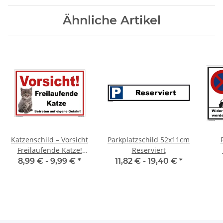
Ähnliche Artikel
Katzenschild – Vorsicht
Parkplatzschild 52x11cm
Freilaufende Katze!
Reserviert
Warnschild für Haus &
K
8,99 € -
9,99 €
*
11,82 € -
19,40 €
*
Garten