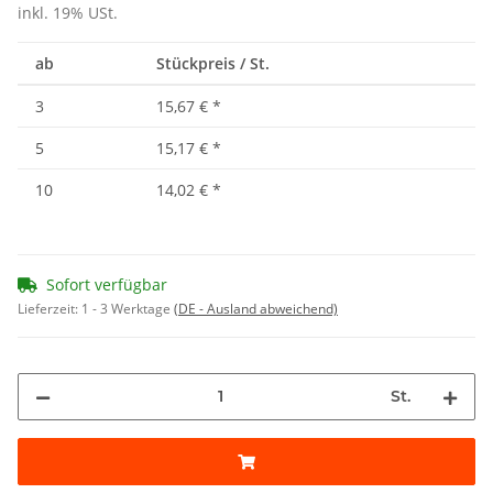
inkl. 19% USt.
ab
Stückpreis / St.
3
15,67 €
*
5
15,17 €
*
10
14,02 €
*
Sofort verfügbar
Lieferzeit:
1 - 3 Werktage
(DE - Ausland abweichend)
St.
ading...