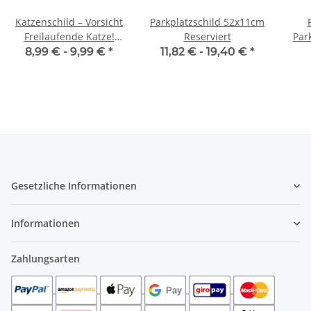
Katzenschild – Vorsicht
Parkplatzschild 52x11cm
Freilaufende Katze!
Reserviert
Par
Warnschild für Haus &
8,99 € -
9,99 €
*
11,82 € -
19,40 €
*
Garten
Gesetzliche Informationen
Informationen
Zahlungsarten