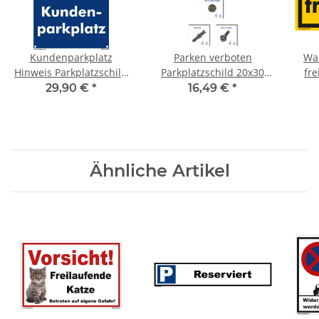
Kundenparkplatz
Parken verboten
War
Hinweis Parkplatzschild
Parkplatzschild 20x30
fre
30x45 cm gelocht
cm gelocht & Kit
29,90 €
*
16,49 €
*
Ähnliche Artikel