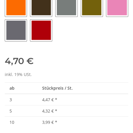
orange
braun
grau
gold
rosa
silber
rot
4,70 €
inkl. 19% USt.
ab
Stückpreis / St.
3
4,47 €
*
5
4,32 €
*
10
3,99 €
*