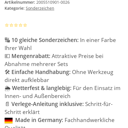
Artikelnummer:
2005510901-0026
Kategorie:
Sonderzeichen
⭐️⭐️⭐️⭐️⭐️
🔣
10 gleiche Sonderzeichen:
In einer Farbe
Ihrer Wahl
💶
Mengenrabatt:
Attraktive Preise bei
Abnahme mehrerer Sets
🛠️
Einfache Handhabung:
Ohne Werkzeug
direkt aufklebbar
🌦️
Wetterfest & langlebig:
Für den Einsatz im
Innen- und Außenbereich
📄
Verlege-Anleitung inklusive:
Schritt-für-
Schritt erklärt
Made in Germany:
Fachhandwerkliche
Qualität