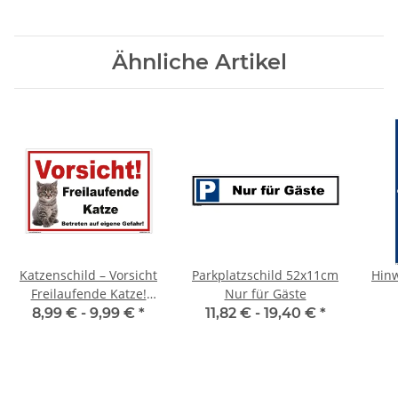
Ähnliche Artikel
Katzenschild – Vorsicht
Parkplatzschild 52x11cm
Hinw
Freilaufende Katze!
Nur für Gäste
Warnschild für Haus &
8,99 € -
9,99 €
*
11,82 € -
19,40 €
*
Garten