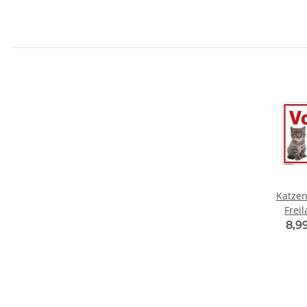
Katzen
Frei
Warnsc
8,9