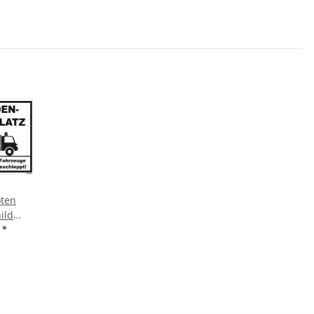
oten
ild
latz
€
*