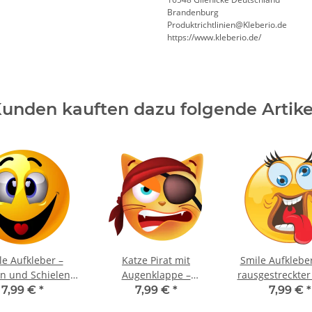
Brandenburg
Produktrichtlinien@Kleberio.de
https://www.kleberio.de/
unden kauften dazu folgende Artike
le Aufkleber –
Katze Pirat mit
Smile Aufkleber
n und Schielen,
Augenklappe –
rausgestreckte
fest & langlebig
Wetterfester Aufkleber
und verdrehten
7,99 €
*
7,99 €
*
7,99 €
*
20 x 20 cm)
für Innen & Außen (20 x
(20 x 20 c