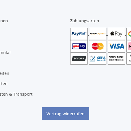
onen
Zahlungsarten
rmular
eiten
rten
sten & Transport
Vertrag widerrufen