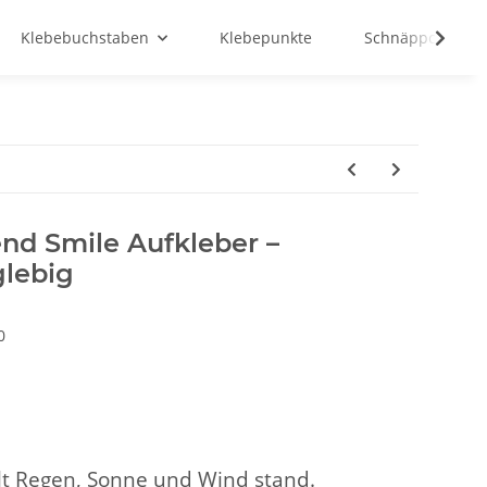
Klebebuchstaben
Klebepunkte
Schnäppchenma
nd Smile Aufkleber –
glebig
0
t Regen, Sonne und Wind stand.