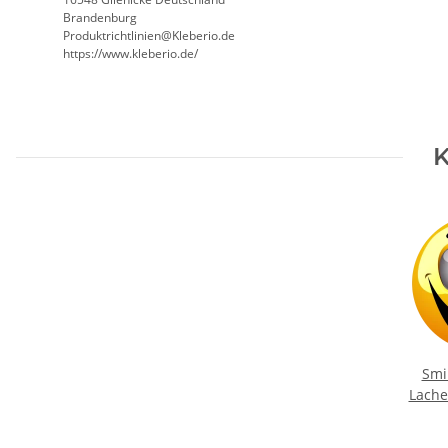
Brandenburg
Produktrichtlinien@Kleberio.de
https://www.kleberio.de/
K
Smi
Lache
wetter
(