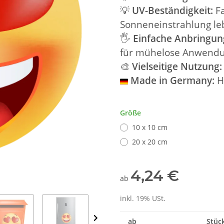
💡
UV-Beständigkeit:
Fa
Sonneneinstrahlung le
🖐
Einfache Anbringun
für mühelose Anwendu
🎨
Vielseitige Nutzung:
Made in Germany:
H
Größe
10 x 10 cm
20 x 20 cm
4,24 €
ab
inkl. 19% USt.
ab
Stück