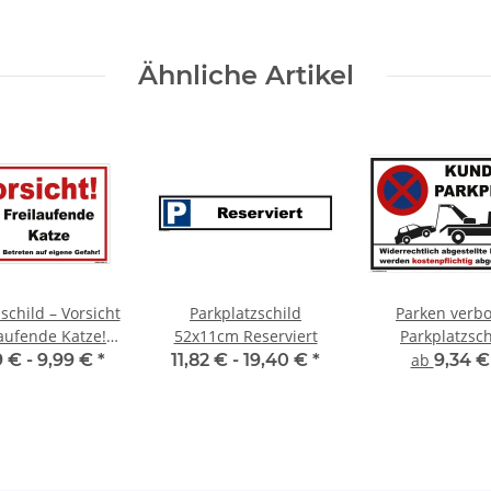
20 cm)
Ähnliche Artikel
schild – Vorsicht
Parkplatzschild
Parken verb
laufende Katze!
52x11cm Reserviert
Parkplatzsch
hild für Haus &
Kundenparkp
9 € -
9,99 €
*
11,82 € -
19,40 €
*
ab
9,34 
Garten