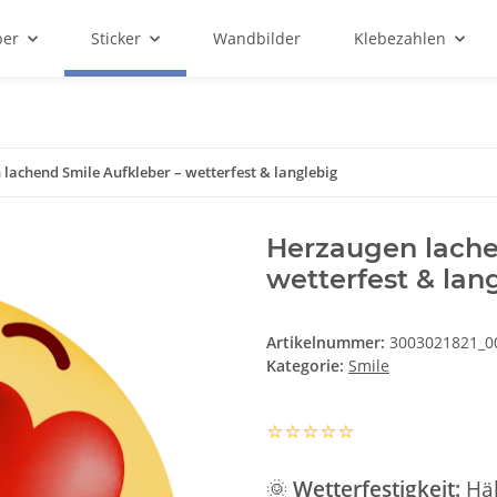
ber
Sticker
Wandbilder
Klebezahlen
lachend Smile Aufkleber – wetterfest & langlebig
Herzaugen lache
wetterfest & lan
Artikelnummer:
3003021821_0
Kategorie:
Smile
⭐️⭐️⭐️⭐️⭐️
🌞
Wetterfestigkeit:
Häl