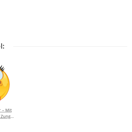
l:
 – Mit
r Zunge
 Augen
m)