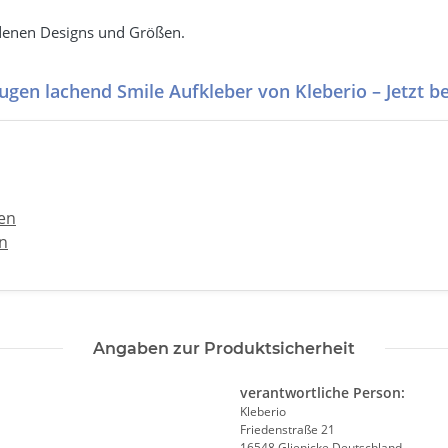
edenen Designs und Größen.
en lachend Smile Aufkleber von Kleberio – Jetzt be
hen
n
Angaben zur Produktsicherheit
verantwortliche Person:
Kleberio
Friedenstraße 21
16548 Glienicke Deutschland