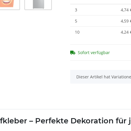
3
4,74 
5
4,59 
10
4,24 
Sofort verfügbar
x
Dieser Artikel hat Variatio
kleber – Perfekte Dekoration für 