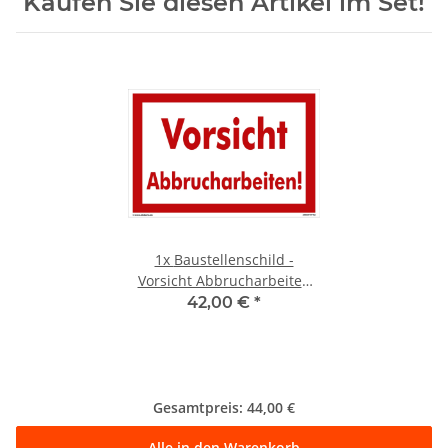
Kaufen Sie diesen Artikel im Set!
1x
Baustellenschild -
Vorsicht Abbrucharbeiten
(40x60 cm)
42,00 €
*
Gesamtpreis:
44,00 €
Alle in den Warenkorb