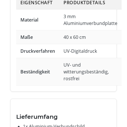
EIGENSCHAFT
PRODUKTDETAILS
3 mm
Material
Aluminiumverbundplatte
Maße
40 x 60 cm
Druckverfahren
UV-Digitaldruck
UV- und
Beständigkeit
witterungsbeständig,
rostfrei
Lieferumfang
1x Aluminium-Verbundschild