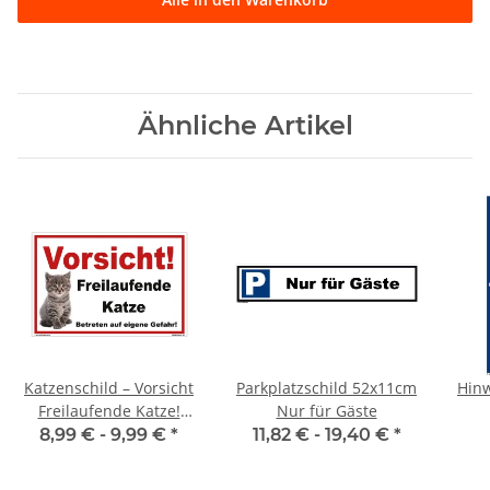
Ähnliche Artikel
Katzenschild – Vorsicht
Parkplatzschild 52x11cm
Hinw
Freilaufende Katze!
Nur für Gäste
Warnschild für Haus &
8,99 € -
9,99 €
*
11,82 € -
19,40 €
*
Garten